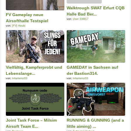
Walktrough SWAT Erfurt CQB
Halle Bad Ber...
FV Gameplay neue
von:
User 109917
Airsofthalle Testspiel
von:
[FV] Heubi
Vielfältig, Kampferprobt und
GAMEDAY in Sachsen auf
Lebenslange...
der Bastion314.
von:
Infanterist03
von:
Infanterist03
Joint Task Force – Milsim
RUNNING & GUNNING (and a
Airsoft Team E...
little aiming) ...