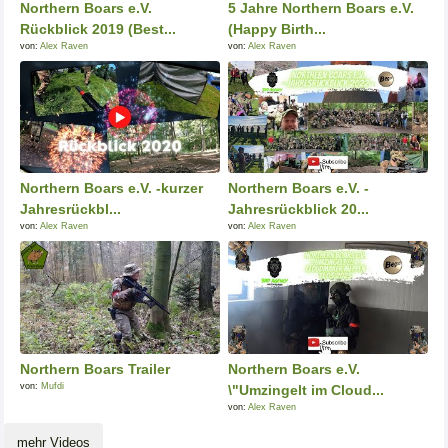
Northern Boars e.V.
5 Jahre Northern Boars e.V.
Rückblick 2019 (Best...
(Happy Birth...
von:
Alex Raven
von:
Alex Raven
Northern Boars e.V. -kurzer
Northern Boars e.V. -
Jahresrückbl...
Jahresrückblick 20...
von:
Alex Raven
von:
Alex Raven
Northern Boars Trailer
Northern Boars e.V.
von:
Mufdi
\"Umzingelt im Cloud...
von:
Alex Raven
mehr Videos