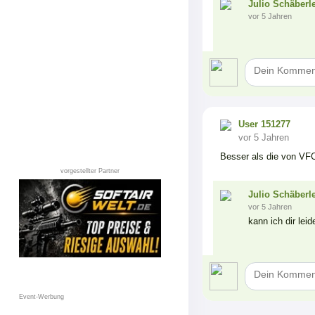
Julio Schäberl
vor 5 Jahren
User 151277
vor 5 Jahren
Besser als die von VF
vorgestellter Partner
Julio Schäberl
vor 5 Jahren
kann ich dir lei
Event-Werbung