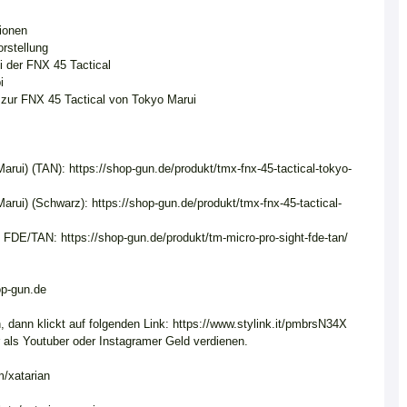
ionen
orstellung
i der FNX 45 Tactical
i
zur FNX 45 Tactical von Tokyo Marui
arui) (TAN): https://shop-gun.de/produkt/tmx-fnx-45-tactical-tokyo-
arui) (Schwarz): https://shop-gun.de/produkt/tmx-fnx-45-tactical-
/TAN: https://shop-gun.de/produkt/tm-micro-pro-sight-fde-tan/
op-gun.de
n, dann klickt auf folgenden Link: https://www.stylink.it/pmbrsN34X
hr als Youtuber oder Instagramer Geld verdienen.
om/xatarian