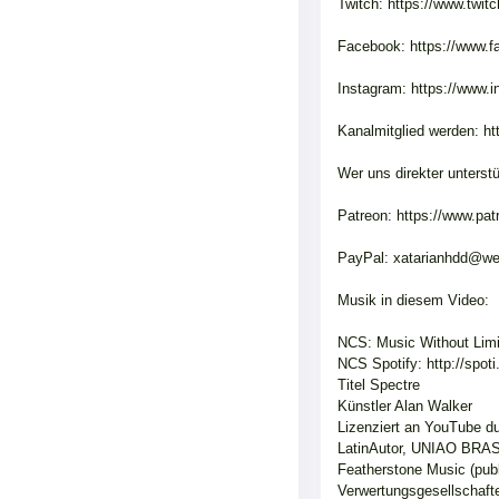
Twitch: https://www.twit
Facebook: https://www.f
Instagram: https://www.i
Kanalmitglied werden: 
Wer uns direkter unterst
Patreon: https://www.pat
PayPal: xatarianhdd@we
Musik in diesem Video:
NCS: Music Without Limi
NCS Spotify: http://spoti
Titel Spectre
Künstler Alan Walker
Lizenziert an YouTube d
LatinAutor, UNIAO BRA
Featherstone Music (pub
Verwertungsgesellschaft