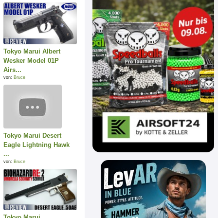
Tokyo Marui Albert
Wesker Model 01P
Airs...
von:
Bruce
Tokyo Marui Desert
Eagle Lightning Hawk
...
von:
Bruce
Tokyo Marui