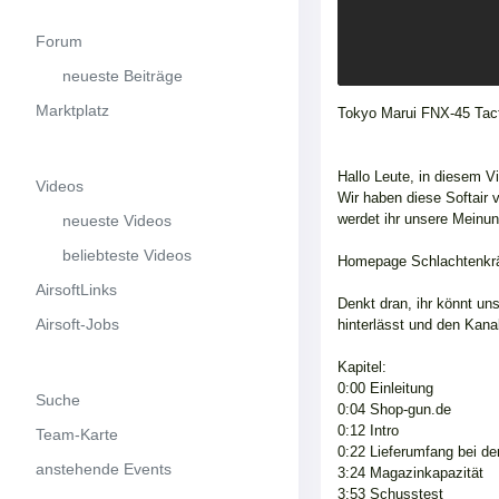
Forum
neueste Beiträge
Marktplatz
Tokyo Marui FNX-45 Tacti
Hallo Leute, in diesem V
Videos
Wir haben diese Softair
werdet ihr unsere Mein
neueste Videos
beliebteste Videos
Homepage Schlachtenkrä
AirsoftLinks
Denkt dran, ihr könnt un
Airsoft-Jobs
hinterlässt und den Kanal
Kapitel:
0:00 Einleitung
Suche
0:04 Shop-gun.de
0:12 Intro
Team-Karte
0:22 Lieferumfang bei de
anstehende Events
3:24 Magazinkapazität
3:53 Schusstest