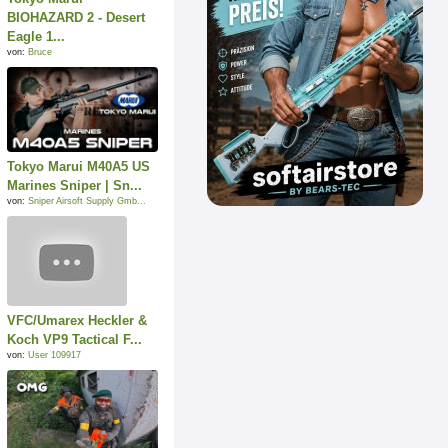
BIOHAZARD 2 - Desert
Eagle 1...
von:
Bruce
Tokyo Marui M40A5 US
Marines Sniper | Sn...
von:
Sniper Airsoft Supply Gmb...
VFC/Umarex Heckler &
Koch VP9 Tactical F...
von:
User 109917