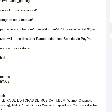
ch.tv/xatarian_gaming
acebook.com/xatarianhdd/
nstagram.com/xatarian/
https://www.youtube.com/channel/UCvar-5K7dhLyaxGZ5zDSE9Q/join
ützen will, kann dies über Patreon oder einer Spende via PayPal:
reon.com/join/xatarian
b.de
tations
.fi/NCS
urch
SILEIRA DE EDITORAS DE MUSICA - UBEM, Warner Chappell,
lishing), ASCAP, LatinAutor - Warner Chappell und 25 musikalische
en