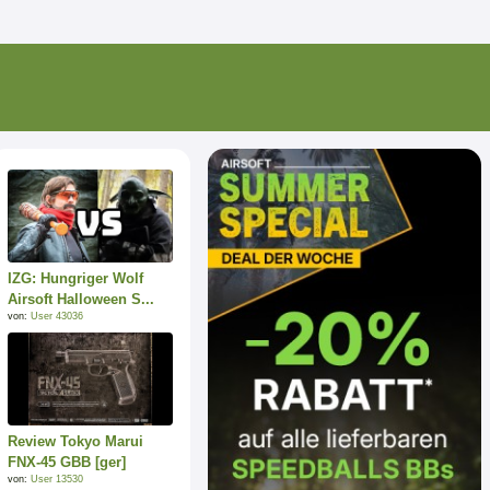
IZG: Hungriger Wolf
Airsoft Halloween S...
von:
User 43036
Review Tokyo Marui
FNX-45 GBB [ger]
von:
User 13530