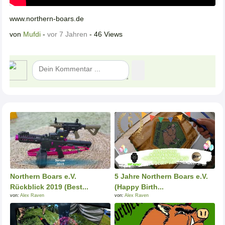
www.northern-boars.de
von
Mufdi
-
vor 7 Jahren
- 46 Views
Northern Boars e.V.
5 Jahre Northern Boars e.V.
Rückblick 2019 (Best...
(Happy Birth...
von:
Alex Raven
von:
Alex Raven