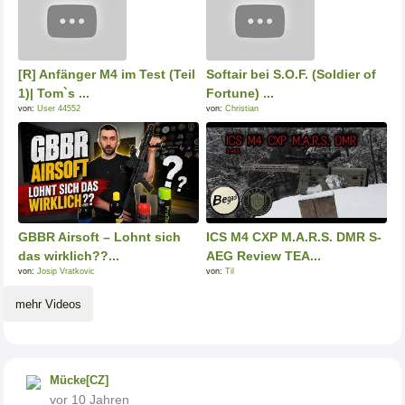
[R] Anfänger M4 im Test (Teil
Softair bei S.O.F. (Soldier of
1)| Tom`s ...
Fortune) ...
von:
User 44552
von:
Christian
GBBR Airsoft – Lohnt sich
ICS M4 CXP M.A.R.S. DMR S-
das wirklich??...
AEG Review TEA...
von:
Josip Vratkovic
von:
Til
mehr Videos
Mücke[CZ]
vor 10 Jahren