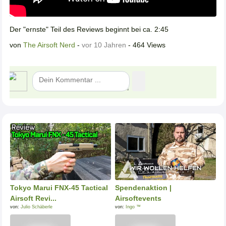
Der "ernste" Teil des Reviews beginnt bei ca. 2:45
von
The Airsoft Nerd
-
vor 10 Jahren
- 464 Views
Tokyo Marui FNX-45 Tactical
Spendenaktion |
Airsoft Revi...
Airsoftevents
von:
Julio Schäberle
von:
Ingo ™