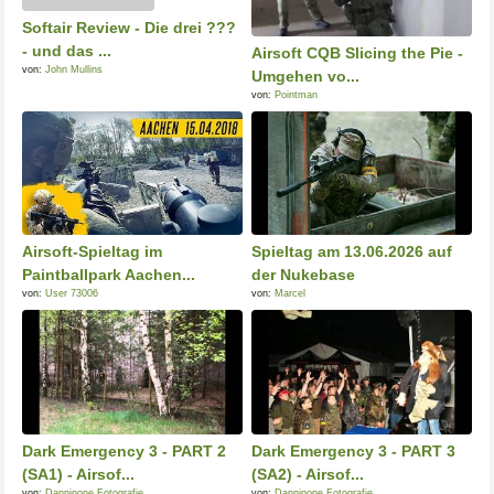
Softair Review - Die drei ???
- und das ...
Airsoft CQB Slicing the Pie -
von:
John Mullins
Umgehen vo...
von:
Pointman
Airsoft-Spieltag im
Spieltag am 13.06.2026 auf
Paintballpark Aachen...
der Nukebase
von:
User 73006
von:
Marcel
Dark Emergency 3 - PART 2
Dark Emergency 3 - PART 3
(SA1) - Airsof...
(SA2) - Airsof...
von:
Danninone Fotografie
von:
Danninone Fotografie