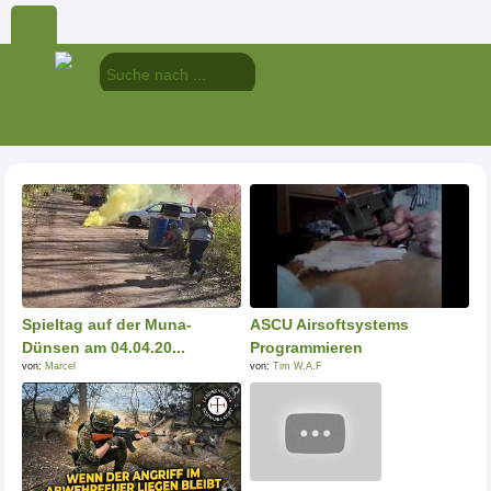
Spieltag auf der Muna-
ASCU Airsoftsystems
Dünsen am 04.04.20...
Programmieren
von:
Marcel
von:
Tim W.A.F