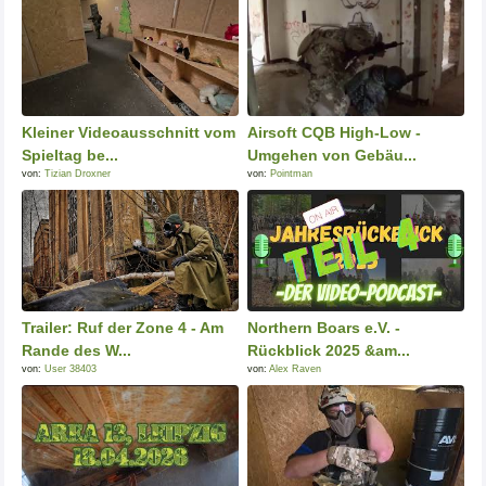
Kleiner Videoausschnitt vom
Airsoft CQB High-Low -
Spieltag be...
Umgehen von Gebäu...
von:
Tizian Droxner
von:
Pointman
Trailer: Ruf der Zone 4 - Am
Northern Boars e.V. -
Rande des W...
Rückblick 2025 &am...
von:
User 38403
von:
Alex Raven