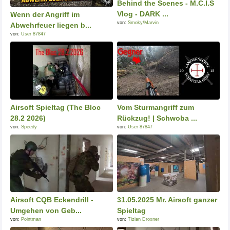
Behind the Scenes - M.C.I.S
Vlog - DARK ...
Wenn der Angriff im
von:
Smoky/Marvin
Abwehrfeuer liegen b...
von:
User 87847
Airsoft Spieltag (The Bloc
Vom Sturmangriff zum
28.2 2026)
Rückzug! | Schwoba ...
von:
Speedy
von:
User 87847
Airsoft CQB Eckendrill -
31.05.2025 Mr. Airsoft ganzer
Umgehen von Geb...
Spieltag
von:
Pointman
von:
Tizian Droxner