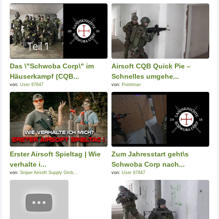
Das \"Schwoba Corp\" im
Airsoft CQB Quick Pie –
Häuserkampf (CQB...
Schnelles umgehe...
von:
User 87847
von:
Pointman
Erster Airsoft Spieltag | Wie
Zum Jahresstart geht\s
verhalte i...
Schwoba Corp nach...
von:
Sniper Airsoft Supply Gmb...
von:
User 87847