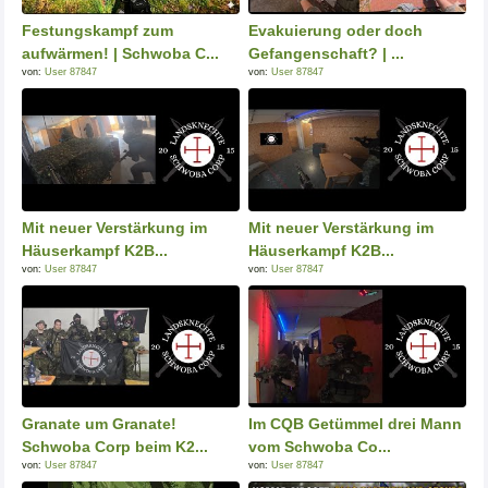
Festungskampf zum
Evakuierung oder doch
aufwärmen! | Schwoba C...
Gefangenschaft? | ...
von:
User 87847
von:
User 87847
Mit neuer Verstärkung im
Mit neuer Verstärkung im
Häuserkampf K2B...
Häuserkampf K2B...
von:
User 87847
von:
User 87847
Granate um Granate!
Im CQB Getümmel drei Mann
Schwoba Corp beim K2...
vom Schwoba Co...
von:
User 87847
von:
User 87847