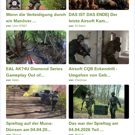
Wenn die Verteidigung durch
DAS IST DAS ENDE| Der
ein Manöver ...
letzte Airsoft Kam...
von:
User 87847
von:
El-Samo
E&L AK74U Diamond Series
Airsoft CQB Eckendrill -
Gameplay Out of...
Umgehen von Geb...
von:
Aleks
von:
Pointman
Spieltag auf der Muna-
Das war der Spieltag am
Dünsen am 04.04.20...
04.04.2026 Teil ...
von:
Marcel
von:
Marcel