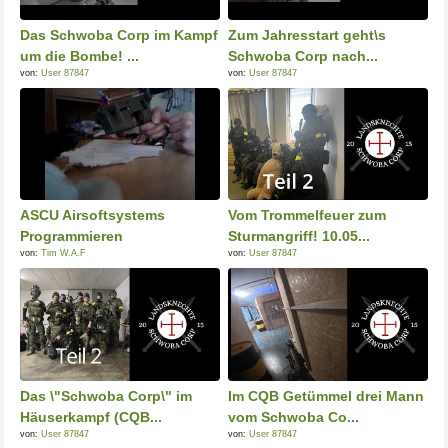
Das Schwoba Corp im Kampf
Zum Jahresstart geht\s
um die Bombe! ...
Schwoba Corp nach...
von:
User 87847
von:
User 87847
ASCU Airsoftsystems
Vom Trommelfeuer zum
Programmieren
Sturmangriff! 10.05...
von:
Tim W.A.F
von:
User 87847
Das \"Schwoba Corp\" im
Im CQB Getümmel drei Mann
Häuserkampf (CQB...
vom Schwoba Co...
von:
User 87847
von:
User 87847