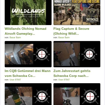
Wildlands Olching Nomad
Flag Capture & Secure
Airsoft Gameplay...
(Olching Wildl...
von:
Basar Barin
von:
Basar Barin
Im CQB Getümmel drei Mann
Zum Jahresstart geht\s
vom Schwoba Co...
Schwoba Corp nach...
von:
User 87847
von:
User 87847