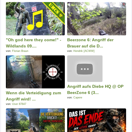
"Oh god here they come!" -
Beerzone 6: Angriff der
Wildlands 09....
Brauer auf die D...
von:
Florian Braun
von:
Hendrik [ACWW]
Angriff aufs Diebe HQ @ OP
BeerZone 6 (3...
Wenn die Verteidigung zum
von:
Capere
Angriff wird! ...
von:
User 87847