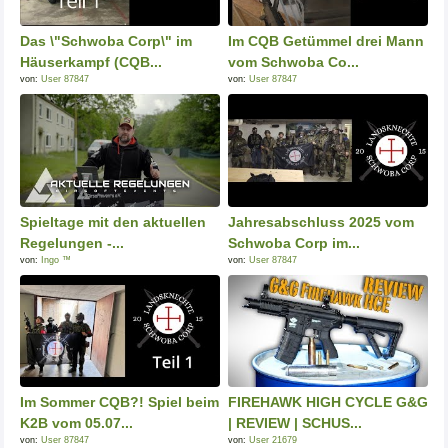
Das \"Schwoba Corp\" im
Im CQB Getümmel drei Mann
Häuserkampf (CQB...
vom Schwoba Co...
von:
User 87847
von:
User 87847
Spieltage mit den aktuellen
Jahresabschluss 2025 vom
Regelungen -...
Schwoba Corp im...
von:
Ingo ™
von:
User 87847
Im Sommer CQB?! Spiel beim
FIREHAWK HIGH CYCLE G&G
K2B vom 05.07...
| REVIEW | SCHUS...
von:
User 87847
von:
User 21679