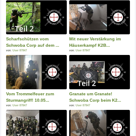
Scharfschützen vom
Mit neuer Verstärkung im
Schwoba Corp auf dem ...
Häuserkampf K2B...
von:
User 87847
von:
User 87847
Vom Trommelfeuer zum
Granate um Granate!
Sturmangriff! 10.05...
Schwoba Corp beim K2...
von:
User 87847
von:
User 87847