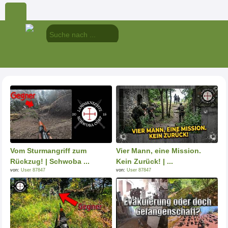
Vom Sturmangriff zum
Vier Mann, eine Mission.
Rückzug! | Schwoba ...
Kein Zurück! | ...
von:
User 87847
von:
User 87847