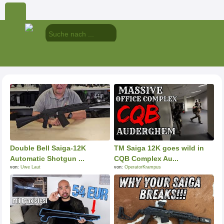
Double Bell Saiga-12K
TM Saiga 12K goes wild in
Automatic Shotgun ...
CQB Complex Au...
von:
Uwe Laut
von:
OperatorKrampus