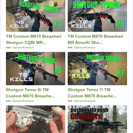
TM Custom M870 Breacher/
TM Custom M870 Breacher/
Shotgun CQB/ MR...
MR Airsoft/ Sho...
von:
OperatorKrampus
von:
OperatorKrampus
Shotgun Terror 6/ TM
Shotgun Terror 7/ TM
Custom M870 Breache...
Custom M870 Breache...
von:
OperatorKrampus
von:
OperatorKrampus