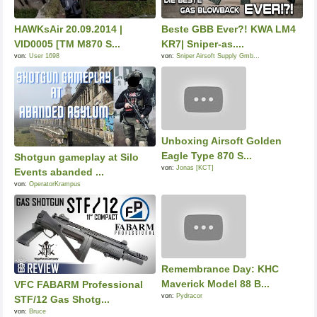
HAWKsAir 20.09.2014 |
Beste GBB Ever?! KWA LM4
VID0005 [TM M870 S...
KR7| Sniper-as....
von:
User 1698
von:
Sniper Airsoft Supply Gmb...
Unboxing Airsoft Golden
Eagle Type 870 S...
Shotgun gameplay at Silo
von:
Jonas [KCT]
Events abanded ...
von:
OperatorKrampus
Remembrance Day: KHC
Maverick Model 88 B...
VFC FABARM Professional
von:
Pydracor
STF/12 Gas Shotg...
von:
Bruce