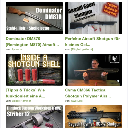
Dominator DM870
Perfekte Airsoft Shotgun für
(Remington M870) Airsoft...
kleines Gel...
von:
Pydracor
von:
[Mitglied gelöscht] ...
[Tipps & Tricks] Wie
Cyma CM366 Tactical
funktioniert eine A...
Shotgun Polymer Airs...
von:
Sledge Hammer
von:
Uwe Laut