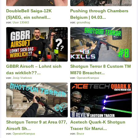
DoubleBell Saiga-12K
Pushing through Chambers
(S)AEG, ein schnell...
Belgium | 04.03...
von:
User 130443
von:
groundhog
GBBR Airsoft – Lohnt sich
Shotgun Terror 8 Custom TM
das wirklich??...
M870 Breacher...
von:
Josip Vratkovic
von:
OperatorKrampus
Shotgun Terror 9 at Area 077,
Acetech Quark-K Shotgun
Airsoft Sh...
Tracer für Marui...
von:
OperatorKrampus
von:
Bruce