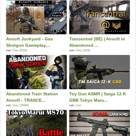
Airsoft Junkyard - Gas
Trancentral (BE) | Airsoft in
Shotgun Gameplay,...
Abandoned ...
von:
User 43036
von:
User 13530
Abandoned Train Station
Toy Gun ASMR | Saiga 12-K
Airsoft - TRANCE...
GBB Tokyo Maru...
von:
User 155658
von:
rcon