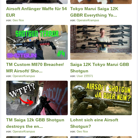
Airsoft Anfänger Waffe für 54
Tokyo Marui Saiga 12K
EUR
GBBR Everything Yo...
von:
Geo Nox
von:
OperatorKrampus
TM Custom M870 Breacher/
Saiga 12K Tokyo Marui GBB
MR Airsoft/ Sho...
Shotgun
von:
OperatorKrampus
von:
User 155571
TM Saiga 12k GBB Shotgun
Lohnt sich eine Airsoft
destroys the en...
Shotgun?
von:
OperatorKrampus
von:
Geo Nox