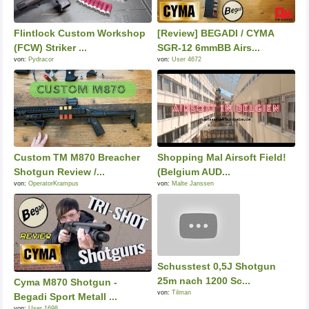
Flintlock Custom Workshop
[Review] BEGADI / CYMA
(FCW) Striker ...
SGR-12 6mmBB Airs...
von:
Pydracor
von:
User 4672
Custom TM M870 Breacher
Shopping Mal Airsoft Field!
Shotgun Review /...
(Belgium AUD...
von:
OperatorKrampus
von:
Malte Janssen
Schusstest 0,5J Shotgun
25m nach 1200 Sc...
Cyma M870 Shotgun -
von:
Tilman
Begadi Sport Metall ...
von:
User 1698