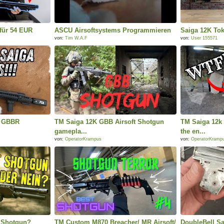
 für 54 EUR
ASCU Airsoftsystems Programmieren
Saiga 12K To
von:
Tim W.A.F
von:
User 155571
K GBBR
TM Saiga 12K GBB Airsoft Shotgun
TM Saiga 12k
gamepla...
the en...
von:
OperatorKrampus
von:
OperatorKramp
t Shotgun?
TM Custom M870 Breacher/ MR Airsoft/
DoubleBell Sa