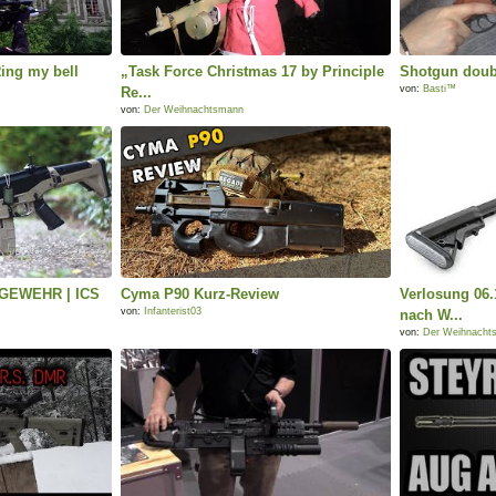
ing my bell
„Task Force Christmas 17 by Principle
Shotgun doubl
von:
Basti™
Re...
von:
Der Weihnachtsmann
 GEWEHR | ICS
Cyma P90 Kurz-Review
Verlosung 06.
von:
Infanterist03
nach W...
von:
Der Weihnacht