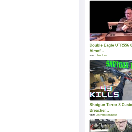
Double Eagle UTR556 0
Airsof...
von:
Uwe Laut
Shotgun Terror 8 Cus
Breacher...
von:
OperatorKrampus