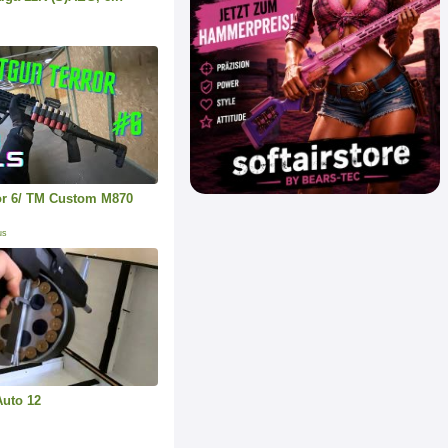
or 6/ TM Custom M870
us
Auto 12