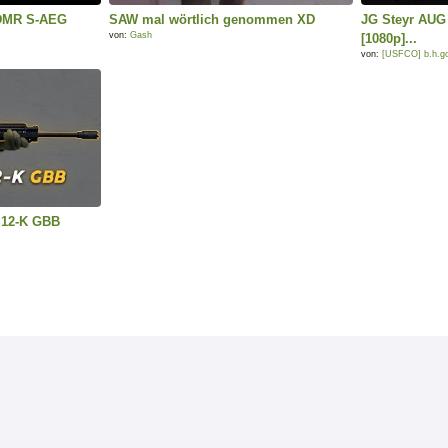
 DMR S-AEG
SAW mal wörtlich genommen XD
JG Steyr AUG 
von:
Gash
[1080p]...
von:
[USFCO] b.h.g
 12-K GBB