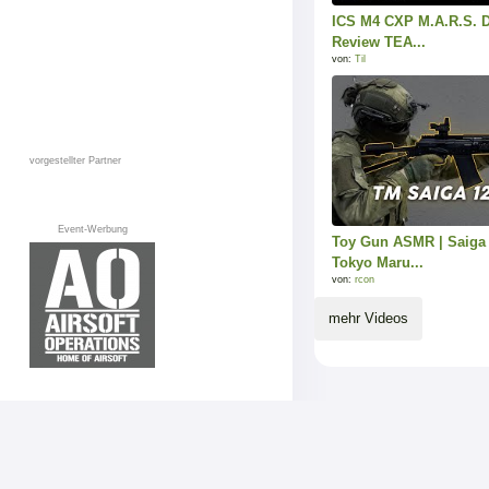
ICS M4 CXP M.A.R.S.
Review TEA...
von:
Til
vorgestellter Partner
Event-Werbung
Toy Gun ASMR | Saiga
Tokyo Maru...
von:
rcon
mehr Videos
AGB
Datenschutz
Impressum