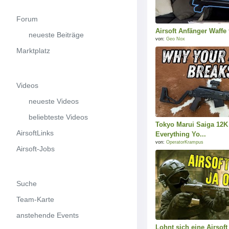
Forum
Airsoft Anfänger Waffe
neueste Beiträge
von:
Geo Nox
Marktplatz
Videos
neueste Videos
beliebteste Videos
Tokyo Marui Saiga 12
AirsoftLinks
Everything Yo...
von:
OperatorKrampus
Airsoft-Jobs
Suche
Team-Karte
anstehende Events
Lohnt sich eine Airsof