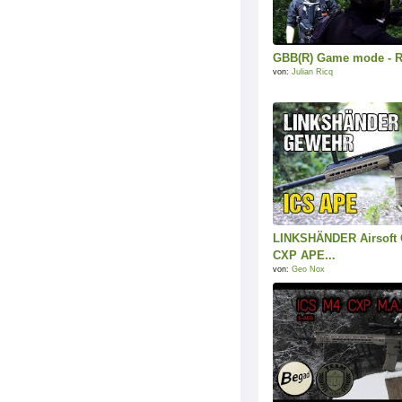
GBB(R) Game mode - R
von:
Julian Ricq
LINKSHÄNDER Airsoft
CXP APE...
von:
Geo Nox