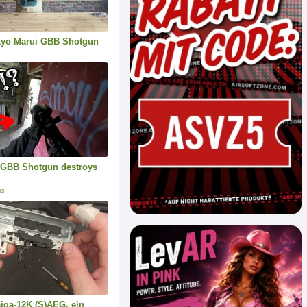
kyo Marui GBB Shotgun
 GBB Shotgun destroys
us
iga-12K (S)AEG, ein