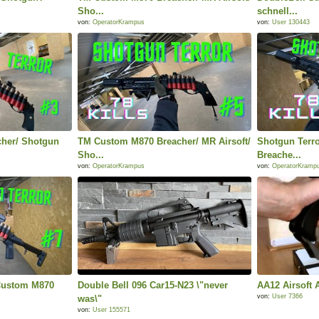
Sho...
schnell...
von:
OperatorKrampus
von:
User 130443
her/ Shotgun
TM Custom M870 Breacher/ MR Airsoft/
Shotgun Terr
Sho...
Breache...
von:
OperatorKrampus
von:
OperatorKramp
 Custom M870
Double Bell 096 Car15-N23 \"never
AA12 Airsoft 
von:
User 7366
was\"
von:
User 155571