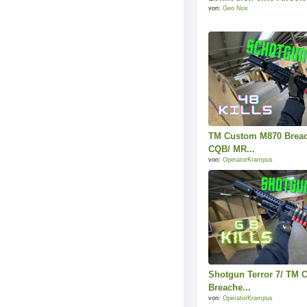
von:
Geo Nox
TM Custom M870 Breac
CQB/ MR...
von:
OperatorKrampus
Shotgun Terror 7/ TM
Breache...
von:
OperatorKrampus