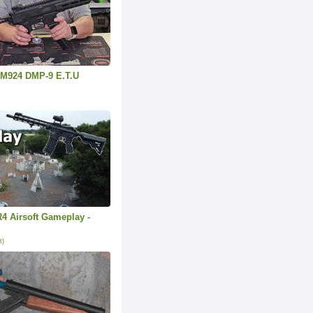
 M924 DMP-9 E.T.U
4 Airsoft Gameplay -
t)