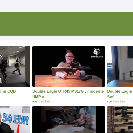
d in CQB
Double Eagle UTR45 M917G , moderne
Double Eagle
UMP a...
Sof...
von:
Uwe Laut
von:
Uwe Laut