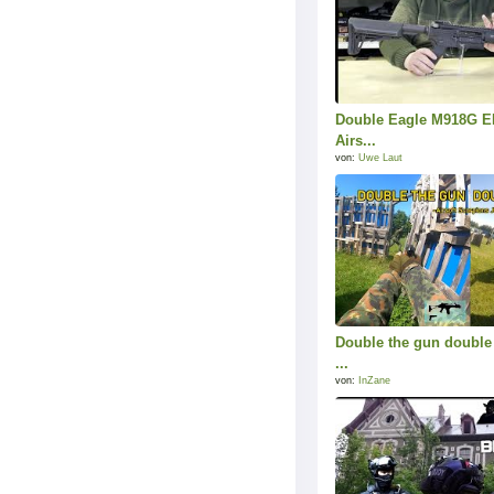
Double Eagle M918G EK
Airs...
von:
Uwe Laut
Double the gun double t
...
von:
InZane