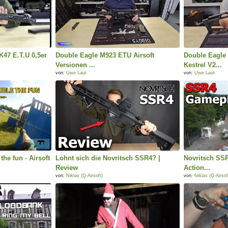
47 E.T.U 0,5er
Double Eagle M923 ETU Airsoft
Double Eagle
Versionen ...
Kestrel V2...
von:
Uwe Laut
von:
Uwe Laut
he fun - Airsoft
Lohnt sich die Novritsch SSR4? |
Novritsch SSR
Review
Action...
von:
Niklas (Q-Airsoft)
von:
Niklas (Q-Airsof