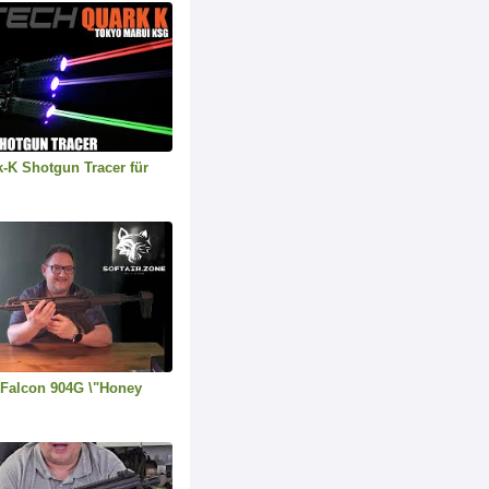
-K Shotgun Tracer für
 Falcon 904G \"Honey