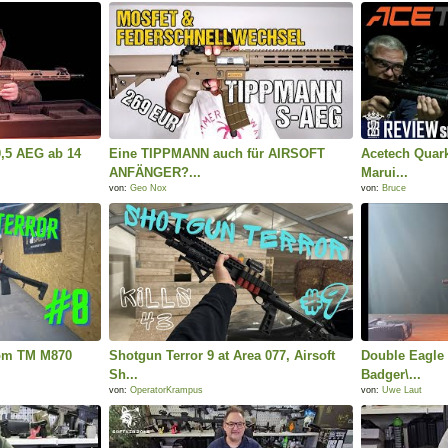
,5 AEG ab 14
Eine TIPPMANN auch für AIRSOFT
Acetech Quark
ANFÄNGER?...
Marui...
von:
Geo Nox
von:
Bruce
tom TM M870
Shotgun Terror 9 at Area 077, Airsoft
Double Eagle
Sh...
Badger\...
von:
OperatorKrampus
von:
Uwe Laut