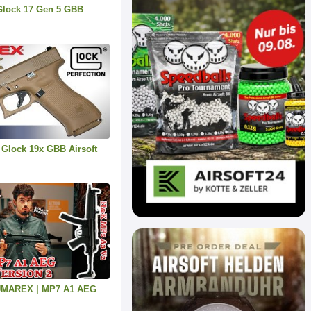
lock 17 Gen 5 GBB
 Glock 19x GBB Airsoft
 UMAREX | MP7 A1 AEG