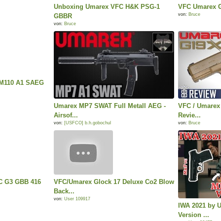
Unboxing Umarex VFC H&K PSG-1
VFC Umarex G
von:
Bruce
GBBR
von:
Bruce
 M110 A1 SAEG
Umarex MP7 SWAT Full Metall AEG -
VFC / Umarex
Airsof...
Revie...
von:
[USFCO] b.h.gobochul
von:
Bruce
FC G3 GBB 416
VFC/Umarex Glock 17 Deluxe Co2 Blow
Back...
von:
User 109917
IWA 2021 by
Version ...