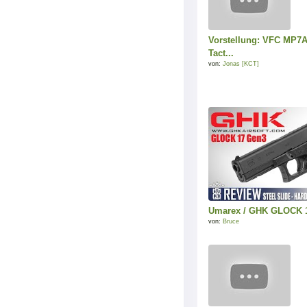
Vorstellung: VFC MP7
Tact...
von:
Jonas [KCT]
Umarex / GHK GLOCK 
von:
Bruce