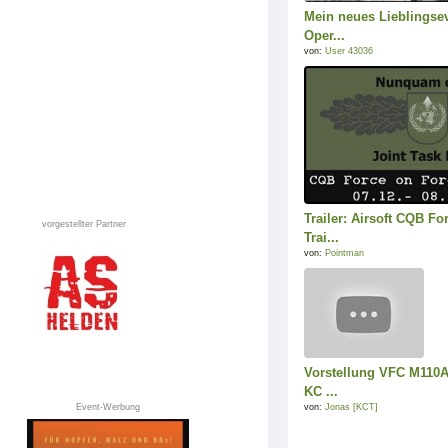
Mein neues Lieblingseve
Oper...
von:
User 43036
Trailer: Airsoft CQB Fo
vorgestellter Partner
Trai...
von:
Pointman
Vorstellung VFC M110A
KC ...
von:
Jonas [KCT]
Event-Werbung