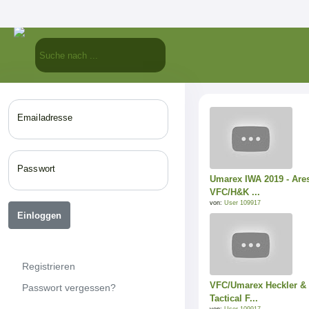
Emailadresse
Passwort
Umarex IWA 2019 - Are
VFC/H&K ...
von:
User 109917
Einloggen
Registrieren
VFC/Umarex Heckler &
Passwort vergessen?
Tactical F...