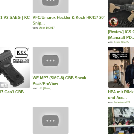
A1 V2 SAEG | KC
VFC/Umarex Heckler & Koch HK417 20"
Snip...
von:
User 109917
[Review] ICS
(Mancraft PD..
von:
User 82465
WE MP7 (SMG-8) GBB Sneak
Peak/PreView
von:
JB [Barut]
17 Gen3 GBB
HPA mit Rück
und Ace...
von:
Infanterist03