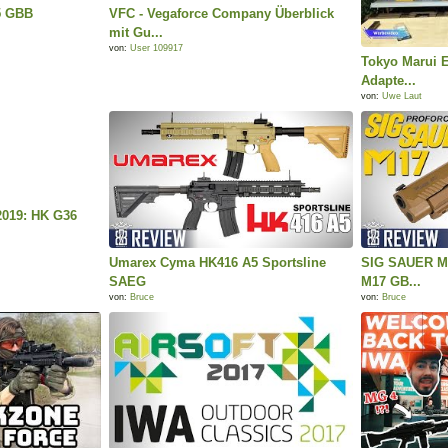
5 GBB
VFC - Vegaforce Company Überblick
mit Gu...
von:
User 109917
Tokyo Marui 
Adapte...
von:
Uwe Laut
2019: HK G36
Umarex Cyma HK416 A5 Sportsline
SIG SAUER M1
SAEG
M17 GB...
von:
Bruce
von:
Bruce