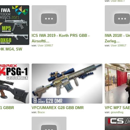
von:
User 86477
ICS IWA 2019 - Korth PRS GBB -
IWA 2018! - 
Airsoftti...
Zerleg...
von:
User 109917
von:
User 109917
 HK MG4, SW
-1 GBBR
VFC/UMAREX G28 GBB DMR
VFC MP7 SAE
von:
Bruce
von:
groundhog