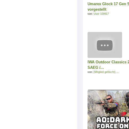
Umarex Glock 17 Gen 
vorgestellt
von:
User 109917
IWA Outdoor Classics 
SAEG /...
von:
[Mitglied gelöscht] ...