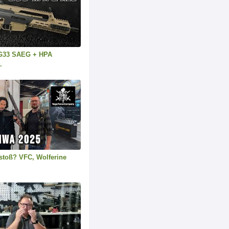
 G33 SAEG + HPA
.
stoß? VFC, Wolferine