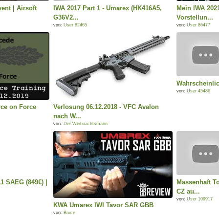
nt | Airsoft
IWA 2017 Part 1 - Umarex (HK416A5,
Mein IWA 202
G36V2...
Vorstellun...
von:
User 82465
von:
User 86477
Wahrscheinlic
von:
User 45486
rce on Force
Verlosung 06.12.2018 - VFC Avalon
nach W...
von:
Der Weihnachtsmann
1 SAEG (849€) |
Massenhaft T
CZ au...
von:
User 109917
KWA Umarex IWI Tavor SAR GBB
von:
Bruce