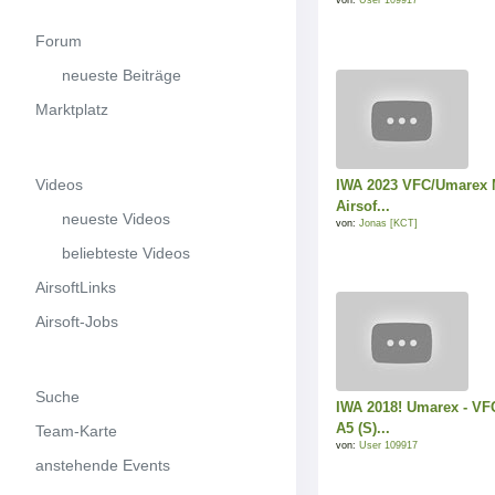
von:
User 109917
Forum
neueste Beiträge
Marktplatz
Videos
IWA 2023 VFC/Umarex
Airsof...
neueste Videos
von:
Jonas [KCT]
beliebteste Videos
AirsoftLinks
Airsoft-Jobs
Suche
IWA 2018! Umarex - V
A5 (S)...
Team-Karte
von:
User 109917
anstehende Events