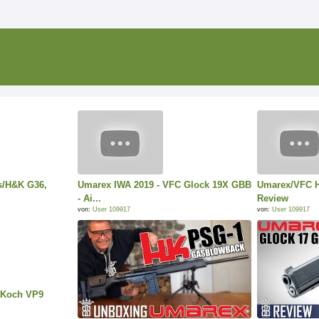
s/H&K G36,
Umarex IWA 2019 - VFC Glock 19X GBB
Umarex/VFC 
- Ai...
Review
von:
User 109917
von:
User 109917
 Koch VP9