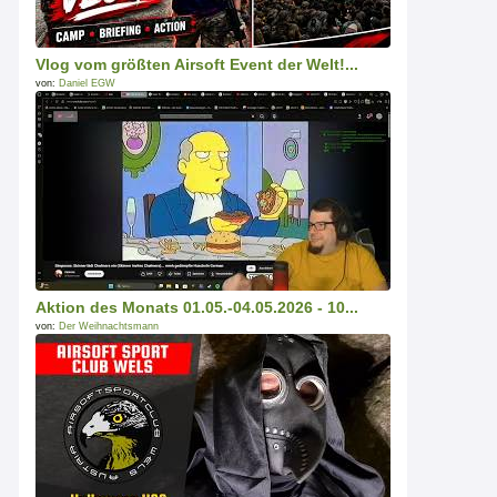
Vlog vom größten Airsoft Event der Welt!...
von:
Daniel EGW
Aktion des Monats 01.05.-04.05.2026 - 10...
von:
Der Weihnachtsmann