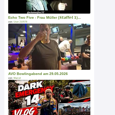
Echo Two Five - Frau Müller (𝙎𝙩𝙖𝙛𝙛𝙚𝙡 𝟭)...
von:
User 210578
AVO Bowlingabend am 29.05.2026
von:
Marcel