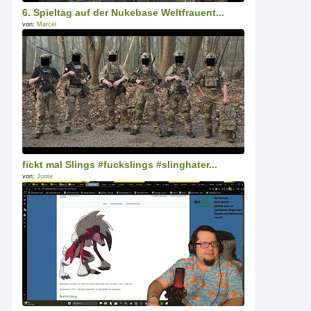
6. Spieltag auf der Nukebase Weltfrauent...
von:
Marcel
fickt mal Slings #fuckslings #slinghater...
von:
Jonte