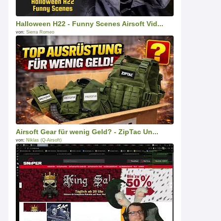
Halloween H22 - Funny Scenes Airsoft Vid...
von:
Sierra Romeo
Airsoft Gear für wenig Geld? - ZipTac Un...
von:
Niklas (Q-Airsoft)