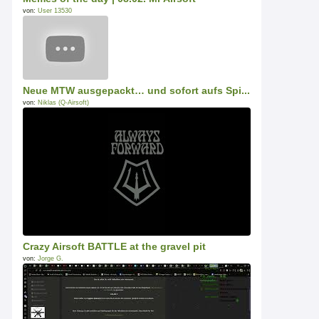
von:
User 13530
Neue MTW ausgepackt… und sofort aufs Spi...
von:
Niklas (Q-Airsoft)
Crazy Airsoft BATTLE at the gravel pit
von:
Jorge G.